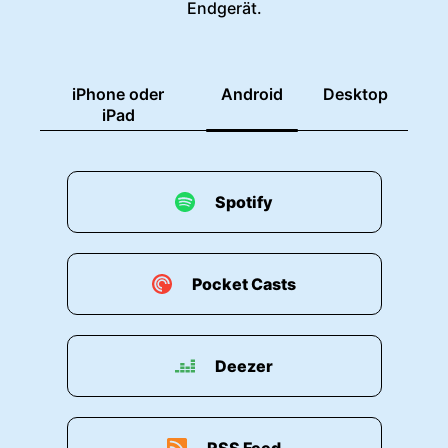
Perspektiven.
Endgerät.
00:01:37: Können wir die Geschichte dann auch
nutzen?
iPhone oder
Android
Desktop
iPad
00:01:39: oder deine Erkenntnisse zum Beispiel
um die Zukunft zu
00:01:43: blicken?
Spotify
00:01:44: Um die Zukunft was?
00:01:47: Also um die Gegenwart zu verstehen.
Pocket Casts
00:01:49: Das ist eine, darüber reden wir gleich
aber können wir sogar noch mehr
Deezer
00:01:51: machen?
00:01:53: Natürlich, man kann mit allen