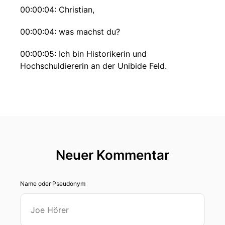
00:00:04: Christian,
00:00:04: was machst du?
00:00:05: Ich bin Historikerin und
Hochschuldiererin an der Unibide Feld.
00:00:08: Warum?
00:00:10: Weil ich es total spannend finde sich
mit Geschichte zu beschäftigen und weil ich
unheimlich gerne unterrichte.
Neuer Kommentar
00:00:16: Warum interessiert dich Geschichte
so?
Name oder Pseudonym
00:00:21: Es gibt so eine instinktive Antwort.
00:00:23: Irgendwie fasziniert mich das, was
war?