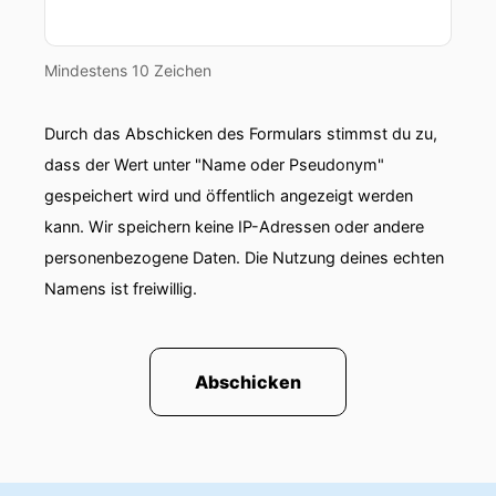
00:00:54: Das ist denn Kritik an dir selbst?
Mindestens 10 Zeichen
00:00:57: Ja, ich bin ja auch selbst kritisch wie
alle Menschen mithören.
Durch das Abschicken des Formulars stimmst du zu,
00:01:02: Wie geht's dir?
dass der Wert unter "Name oder Pseudonym"
gespeichert wird und öffentlich angezeigt werden
00:01:04: Danke der Nachfrage!
kann. Wir speichern keine IP-Adressen oder andere
00:01:05: Wir haben viele technische ungelöste
personenbezogene Daten. Die Nutzung deines echten
Fragen.
Namens ist freiwillig.
00:01:08: Kann ich mir nicht vorstellen... Aber ich
wollte wissen, wie es dir geht.
Abschicken
00:01:17: Was hat sich so geändert?
00:01:18: Du bist jetzt übrigens bei dem laut
Google besten YouTube-Kanal für unabhängigen