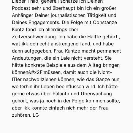
Lieber Thilo, generell schätze ich Deinen
Podcast sehr und überhaupt bin ich ein großer
00:00:18: Nein Der Datenabgleich
Anhänger Deiner journalistischen Tätigkeit und
Deines Engagements. Die Folge mit Constanze
00:00:19: ist... Drei Mal?
Kuntz fand ich allerdings eher
00:00:21: Sechs.
Zeitverschwendung. Ich habe die Hälfte gehört ,
wat ikk och echt anstrengend fand, und habe
00:00:22: Echt?
dann aufgegeben. Frau Kuntze macht permanent
Andeutungen, die ein Laie nicht versteht. Sie
00:00:23: Folge hundertsechs, zweihundsiebzig
hätte konkrete Beispiele aus dem Alltag bringen
Zweihundertzweinzwanzig, zweihundertfünfzig,
können&#x2F;müssen, damit auch die Nicht-
vierhundertsechzig und sechshundertachtzig.
ITler nachvollziehen können, wie das Ganze nun
weiterhin ihr Leben beeinflussen wird. Ich hätte
00:00:30: Du warst zum ersten Mal, zwanzig-
gerne etwas über Palantir und Überwachung
dreizehn bei mir.
gehört, was ja noch in der Folge kommen sollte,
aber ikk konnte einfach nich mehr der Frau
00:00:33: Ja ich weiß.
zuhören. LG
00:00:34: Du hast dreizehn