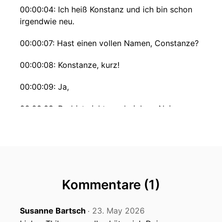
00:00:04: Ich heiß Konstanz und ich bin schon
irgendwie neu.
00:00:07: Hast einen vollen Namen, Constanze?
00:00:08: Konstanze, kurz!
00:00:09: Ja,
00:00:09: Du bist nicht neu bei Jung Naiv.
00:00:12: Weißt du wer oft schon da warst?
00:00:14: Viermal
00:00:16: Stimm dich?
Kommentare (1)
00:00:16: Nein.
Susanne Bartsch
23. May 2026
‧
00:00:17: Fünf mal?