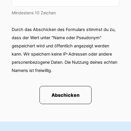
00:00:38: Manchmal kommen die Dinge und
dann macht man was draus.
Mindestens 10 Zeichen
00:00:41: Hatte ich Robert gefragt?
Durch das Abschicken des Formulars stimmst du zu,
00:00:42: Das haben mich mehrere Menschen
dass der Wert unter "Name oder Pseudonym"
gefragt.
gespeichert wird und öffentlich angezeigt werden
kann. Wir speichern keine IP-Adressen oder andere
00:00:45: Mein Stand ist das Robert
personenbezogene Daten. Die Nutzung deines echten
entschieden hat des Brandhauen du das werden.
Namens ist freiwillig.
00:00:49: Mein stand ist dass ich das
entschieden habe da sich kandidiere aber dass
einer derer die mich dazu ermutigt haben auch
Abschicken
Robert war.
00:00:58: Warum war das so?
00:00:58: Warum hat er dich