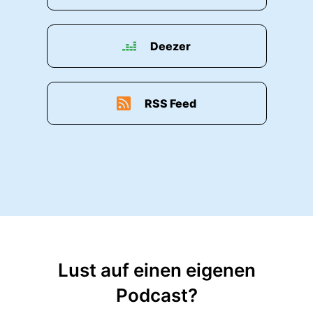
00:01:25: War das nicht auch noch zwei
verlorenen Wahlen in Ostdeutscher?
Deezer
00:01:27: Das war nach drei verlorenern
ehrlicherweise.
00:01:31: Zwei sind wir gar nicht mehr in den
RSS Feed
Landtag gekommen, aber in Sachsen auch aus
der Regierung geflogen.
00:01:36: Es waren nach einer verlorenten
Europawahl und die letzte Wahl, die wir bis
dahin gewonnen hatten, war die Landtagswahl
in Nordrhein-Westfalen.
00:01:44: Da war ich noch Landesvorsitzender
im Mai zweiundzwanzig und danach war es
Lust auf einen eigenen
nicht mehr so gut.
Podcast?
00:01:50: Muss man jetzt Angst um euch haben