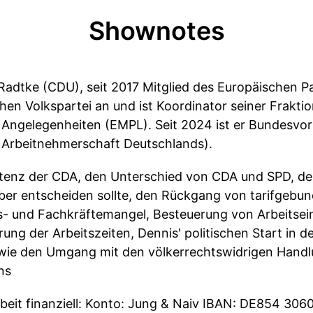
Shownotes
 Radtke (CDU), seit 2017 Mitglied des Europäischen 
hen Volkspartei an und ist Koordinator seiner Frakti
 Angelegenheiten (EMPL). Seit 2024 ist er Bundesvo
 Arbeitnehmerschaft Deutschlands).
stenz der CDA, den Unterschied von CDA und SPD, de
ber entscheiden sollte, den Rückgang von tarifgeb
ts- und Fachkräftemangel, Besteuerung von Arbeits
ng der Arbeitszeiten, Dennis' politischen Start in der
wie den Umgang mit den völkerrechtswidrigen Handl
ns
Arbeit finanziell: Konto: Jung & Naiv IBAN: DE854 30